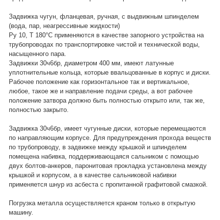
Задвижка чугун, фланцевая, ручная, с выдвижным шпинделем
(вода, пар, неагрессивные жидкости)
Ру 10, Т 180°С применяются в качестве запорного устройства на
трубопроводах по транспортировке чистой и технической воды,
насыщенного пара.
Задвижки 30ч6бр, диаметром 400 мм, имеют латунные
уплотнительные кольца, которые ввальцованные в корпус и диски.
Рабочее положение как горизонтальное так и вертикальное,
любое, такое же и направление подачи среды, а вот рабочее
положение затвора должно быть полностью открыто или, так же,
полностью закрыто.
Задвижка 30ч6бр, имеет чугунные диски, которые перемещаются
по направляющим корпусе. Для предупреждения прохода веществ
по трубопроводу, в задвижке между крышкой и шпинделем
помещена набивка, поддерживающаяся сальником с помощью
двух болтов-анкеров, паронитовая прокладка установлена между
крышкой и корпусом, а в качестве сальниковой набивки
применяется шнур из асбеста с пропитанной графитовой смазкой.
Погрузка металла осуществляется краном только в открытую
машину.