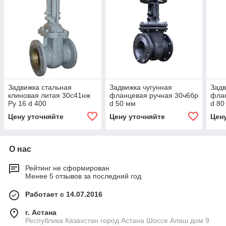
Задвижка стальная
Задвижка чугунная
Задв
клиновая литая 30с41нж
фланцевая ручная 30ч6бр
флан
Ру 16 d 400
d 50 мм
d 80
Цену уточняйте
Цену уточняйте
Цен
О нас
Рейтинг не сформирован
Менее 5 отзывов за последний год
Работает с 14.07.2016
г. Астана
Республика Казахстан город Астана Шоссе Алаш дом 9