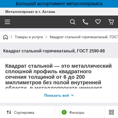
Большой ассортимент металлопроката
Металлопрокат в г. Астана
Товары и услуги
Квадрат стальной горячекатаный, ГОС
Квадрат стальной горячекатаный, ГОСТ 2590-88
Квадрат стальной
— это металлический
сплошной профиль квадратного
сечения толщиной от 6 до 200
миллиметров без полой внутренней
области, в металлопрокате именуют,
как прокат квадратный или просто
Показать всё
квадрат.
Применение стального квадрата
Сортировка
0
Фильтры