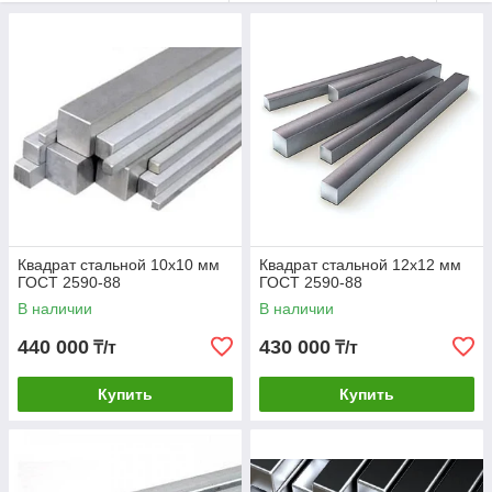
Квадрат стальной широко применяется:
В строительстве объектов жилого и нежилого фонда
(балконы, лестницы, элементы перекрытий и др.);
В оформлении интерьеров — фермы, декоративные
конструкции;
В обустройстве территорий под открытым небом
(лестницы, заборы, решетки,скамейки, ограды в парках
и скверах и т.д.);
В вагоностроении;
В автомобилестроении — изготовление отдельных
деталей более высокой прочности;
Квадрат стальной 10х10 мм
Квадрат стальной 12х12 мм
ГОСТ 2590-88
ГОСТ 2590-88
В строительстве железных дорог и их ремонте (для
крепления рельсов и шпал);
В наличии
В наличии
Другие преимущественные характеристики:
440 000
430 000
₸/т
₸/т
Длительный срок эксплуатации;
Купить
Купить
Сравнительно доступная цена;
Имеется несколько классов точности прокатки,
включая повышенную и обычную;
Невысокая стоимость изготовления;