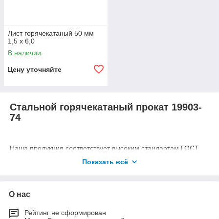
Лист горячекатаный 50 мм
1,5 х 6,0
В наличии
Цену уточняйте
Стальной горячекатаный прокат 19903-
74
Наша продукция соответствует высоким стандартам ГОСТ
19903-74, что гарантирует его выдающиеся механические
Показать всё
характеристики. Стальной прокат обладает отличной
прочностью, что делает его идеальным выбором для
проектов, где требуется выдерживать постоянные нагрузки.
О нас
Нали горячекатаные листы обладают такими
преимуществами:
Рейтинг не сформирован