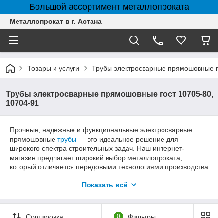
Большой ассортимент металлопроката
Металлопрокат в г. Астана
Товары и услуги
Трубы электросварные прямошовные го
Трубы электросварные прямошовные гост 10705-80,
10704-91
Прочные, надежные и функциональные электросварные
прямошовные
трубы
— это идеальное решение для
широкого спектра строительных задач. Наш интернет-
магазин предлагает широкий выбор металлопроката,
который отличается передовыми технологиями производства
и множеством преимуществ. Независимо от того, строите ли
Показать всё
вы жилой комплекс, промышленное сооружение или
занимаетесь другими видами строительства, наши трубы
помогут воплотить ваши проекты в реальность.
Сортировка
0
Фильтры