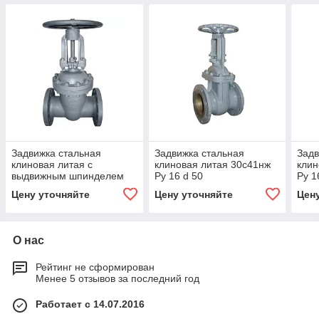
Задвижка стальная
Задвижка стальная
Задв
клиновая литая с
клиновая литая 30с41нж
клин
выдвижным шпинделем
Ру 16 d 50
Ру 1
30с41нж Ру 16
Цену уточняйте
Цену уточняйте
Цен
О нас
Рейтинг не сформирован
Менее 5 отзывов за последний год
Работает с 14.07.2016