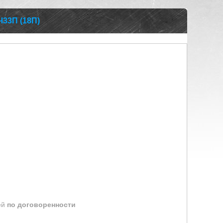
Ч33П (18П)
ей
по договоренности