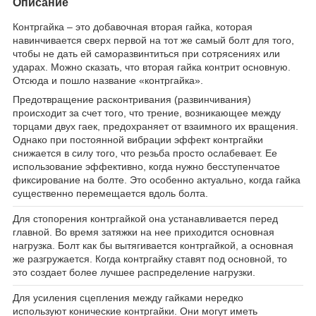
Описание
Контргайка – это добавочная вторая гайка, которая
навинчивается сверх первой на тот же самый болт для того,
чтобы не дать ей саморазвинтиться при сотрясениях или
ударах. Можно сказать, что вторая гайка контрит основную.
Отсюда и пошло название «контргайка».
Предотвращение расконтривания (развинчивания)
происходит за счет того, что трение, возникающее между
торцами двух гаек, предохраняет от взаимного их вращения.
Однако при постоянной вибрации эффект контргайки
снижается в силу того, что резьба просто ослабевает. Ее
использование эффективно, когда нужно бесступенчатое
фиксирование на болте. Это особенно актуально, когда гайка
существенно перемещается вдоль болта.
Для стопорения контргайкой она устанавливается перед
главной. Во время затяжки на нее приходится основная
нагрузка. Болт как бы вытягивается контргайкой, а основная
же разгружается. Когда контргайку ставят под основной, то
это создает более лучшее распределение нагрузки.
Для усиления сцепления между гайками нередко
используют конические контргайки. Они могут иметь