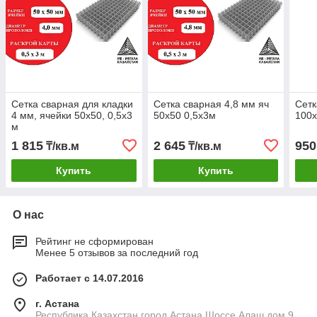
Сетка сварная для кладки
Сетка сварная 4,8 мм яч
Сетк
4 мм, ячейки 50х50, 0,5х3
50х50 0,5х3м
100х
м
1 815
2 645
950
₸/кв.м
₸/кв.м
Купить
Купить
О нас
Рейтинг не сформирован
Менее 5 отзывов за последний год
Работает с 14.07.2016
г. Астана
Республика Казахстан город Астана Шоссе Алаш дом 9