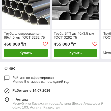
Труба электросварная
Труба ВГП дм 40х3,5 мм
Тру
89х4,0 мм ГОСТ 3262-75
ГОСТ 3262-75
ГОСТ
460 000
455 000
₸/т
₸/т
Цен
Купить
Купить
О нас
Рейтинг не сформирован
Менее 5 отзывов за последний год
Работает с 14.07.2016
г. Астана
Республика Казахстан город Астана Шоссе Алаш дом 9
офис 103, Астана, Казахстан