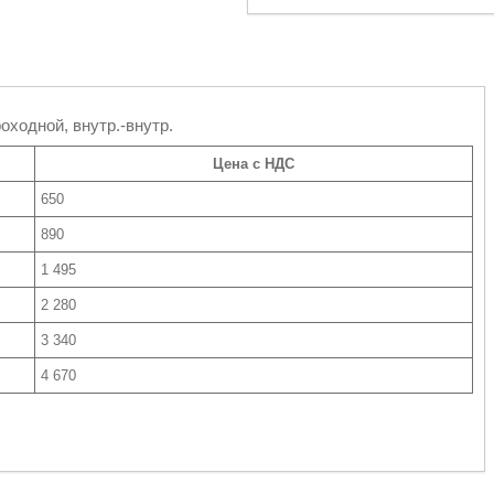
оходной, внутр.-внутр.
Цена с НДС
650
890
1 495
2 280
3 340
4 670