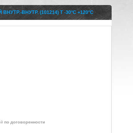
УТР.-ВНУТР. (101214) Т -30°С +120°С
ей
по договоренности