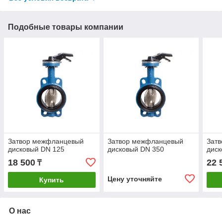
Подобные товары компании
Затвор межфланцевый
Затвор межфланцевый
Зат
дисковый DN 125
дисковый DN 350
диск
18 500
22 
₸
Цену уточняйте
Купить
О нас